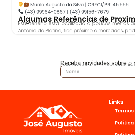
Murilo Augusto da Silva | CRECI/PR: 45.666
(43) 99964-0867 | (43) 99156-7679
Algumas Referências de Proxi
Este terreno está localizado a poucos metros 
Antônio da Platina, fica próximo a mercados, pa
Receba novidades sobre o m
Conteúdos exclusivos sobre imó
Links
Termos 
Política
Política