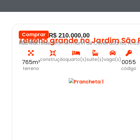
Comprar
R$ 210.000,00
Terreno grande no Jardim São 
Terreno
Rua Mathilde Zimmermann de Oliveira
Santo Antôn
construção
quarto(s)
suite(s)
vaga(s)
765m²
0055
terreno
código