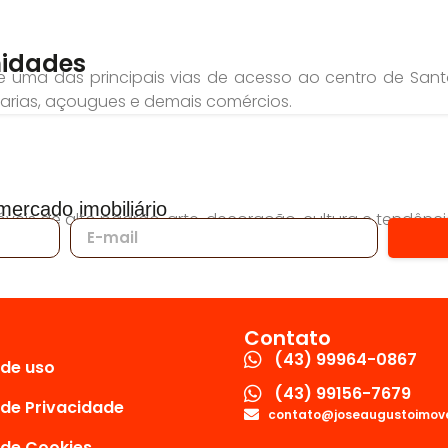
midades
de uma das principais vias de acesso ao centro de San
darias, açougues e demais comércios.
ercado imobiliário
veis de alto padrão, arte, decoração, cultura e tendênci
Contato
(43) 99964-0867
de uso
(43) 99156-7679
 de Privacidade
contato@joseaugustoimove
 de Cookies