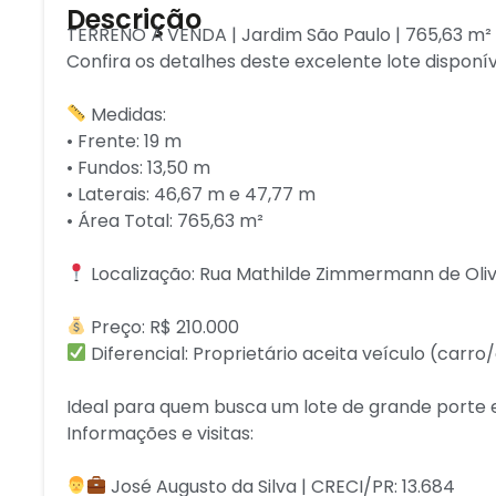
Descrição
TERRENO À VENDA | Jardim São Paulo | 765,63 m²
Confira os detalhes deste excelente lote disponí
Medidas:
• Frente: 19 m
• Fundos: 13,50 m
• Laterais: 46,67 m e 47,77 m
• Área Total: 765,63 m²
Localização: Rua Mathilde Zimmermann de Oliv
Preço: R$ 210.000
Diferencial: Proprietário aceita veículo (ca
Ideal para quem busca um lote de grande porte e
Informações e visitas:
José Augusto da Silva | CRECI/PR: 13.684