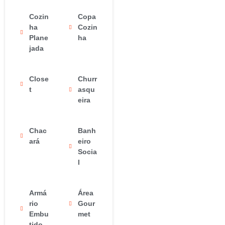
Cozin
Copa
ha
Cozin
Plane
ha
jada
Close
Churr
t
asqu
eira
Chac
Banh
ará
eiro
Socia
l
Armá
Área
rio
Gour
Embu
met
tido