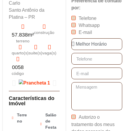
Preferência de contato
Carlo
por:
Santo Antônio da
Platina – PR
Telefone
Whatsapp
E-mail
construção
57.838m²
terreno
quarto(s)
suite(s)
vaga(s)
0058
código
Características do
Imóvel
Terre
Salão
Autorizo o
no
de
tratamento dos meus
Festa