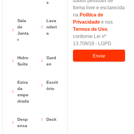
dados pessoais de
s
forma livre e esclarecida
na
Política de
Sala
Lava
Privacidade
e nos
de
nderi
Termos de Uso
,
Janta
a
conforme Lei nº
r
13.709/18 - LGPD.
Enviar
Hidro
Gard
Suíte
en
Estra
Escrit
da
ório
empe
drada
Desp
Deck
ensa