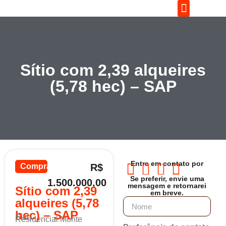
Sítio com 2,39 alqueires
(5,78 hec) – SAP
Entre em contato por
Comprar
R$
Se preferir, envie uma
1.500.000,00
mensagem e retornarei
Sítio com 2,39
em breve.
alqueires (5,78
hec) – SAP
Sítio
Residencial Monte