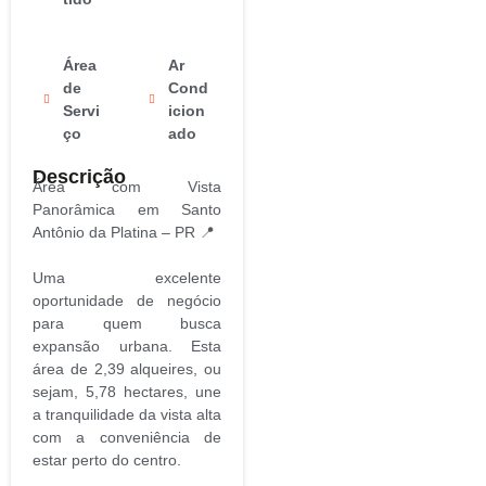
Área
Ar
de
Cond
Servi
icion
ço
ado
Descrição
Área com Vista
Panorâmica em Santo
Antônio da Platina – PR 📍
Uma excelente
oportunidade de negócio
para quem busca
expansão urbana. Esta
área de 2,39 alqueires, ou
sejam, 5,78 hectares, une
a tranquilidade da vista alta
com a conveniência de
estar perto do centro.