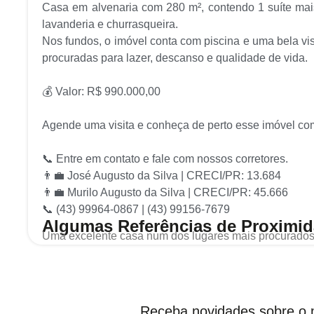
Casa em alvenaria com 280 m², contendo 1 suíte mai
lavanderia e churrasqueira.
Nos fundos, o imóvel conta com piscina e uma bela vis
procuradas para lazer, descanso e qualidade de vida.
💰 Valor: R$ 990.000,00
Agende uma visita e conheça de perto esse imóvel com 
📞 Entre em contato e fale com nossos corretores.
👨💼 José Augusto da Silva | CRECI/PR: 13.684
👨💼 Murilo Augusto da Silva | CRECI/PR: 45.666
📞 (43) 99964-0867 | (43) 99156-7679
Algumas Referências de Proximi
Uma excelente casa num dos lugares mais procurados 
Receba novidades sobre o m