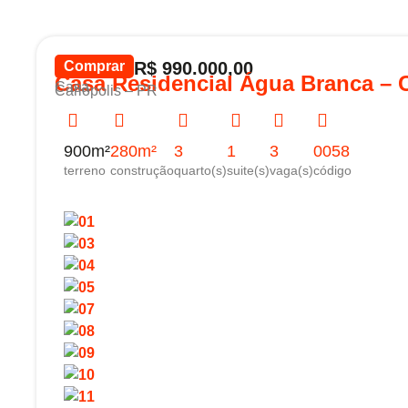
Comprar
R$ 990.000,00
Casa Residencial Água Branca – C
Casa
Carlópolis – PR
900m²
280m²
3
1
3
0058
terreno
construção
quarto(s)
suite(s)
vaga(s)
código